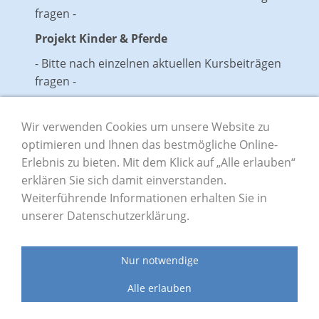
fragen -
Projekt Kinder & Pferde
- Bitte nach einzelnen aktuellen Kursbeiträgen
fragen -
Ohne Gewährleistung
Wir verwenden Cookies um unsere Website zu
optimieren und Ihnen das bestmögliche Online-
Erlebnis zu bieten. Mit dem Klick auf „Alle erlauben“
Impressum
Datenschutz
Sitemap
erklären Sie sich damit einverstanden.
Weiterführende Informationen erhalten Sie in
unserer Datenschutzerklärung.
Private Grund- und Mittelschule Lern mit mir
Hauptstraße 1 | 97839 Esselbach
Nur notwendige
Telefon 09394 97 100 | Telefax 09394 9710 20 | E-Mail:
Alle erlauben
info@lernmitmir.org