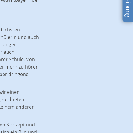
ww.km.bayern.de
dlichsten
Schülerin und auch
eudiger
er auch
rer Schule. Von
mmer mehr zu hören
über dringend
wir einen
rgeordneten
h keinem anderen
ren Konzept und
ich ein Bild und