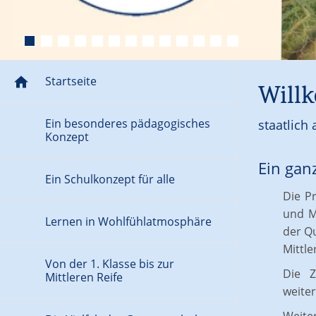
Startseite
Willk
Ein besonderes pädagogisches
staatlich
Konzept
Ein gan
Ganzheitliches Konzept
Ein Schulkonzept für alle
Die P
und M
Lernen in Wohlfühlatmosphäre
der Q
Mittle
Von der 1. Klasse bis zur
Die Z
Mittleren Reife
weite
Zusammenarbeit mit Vorschule