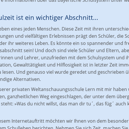
re Informationen über das bayerische Schulsystem unter
w
lzeit ist ein wichtiger Abschnitt...
Leben eines jeden Menschen. Diese Zeit mit ihren unterschie
ungen und vielfältigen Erlebnissen prägt den Schüler, die 
der ihr weiteres Leben. Es könnte ein so spannender und fr
abschnitt sein! Und doch sind viele Schüler und Eltern, ab
rinnen und Lehrer, unzufrieden mit dem Schulsystem und ih
ation, Gewalttätigkeit und Hilflosigkeit ist in letzter Zeit i
u lesen. Und genauso viel wurde geredet und geschrieben 
ndige Alternativen.
serer privaten Weltanschauungsschule Lern mit mir haben 
en, ganzheitlichen Weg eingeschlagen, der unter dem übe
steht: »Was du nicht willst, das man dir tu´, das füg´ auc
iesem Internetauftritt möchten wir Ihnen von dem besonde
m Schulleben berichten. Nehmen Sie sich Zeit, machen Sie s