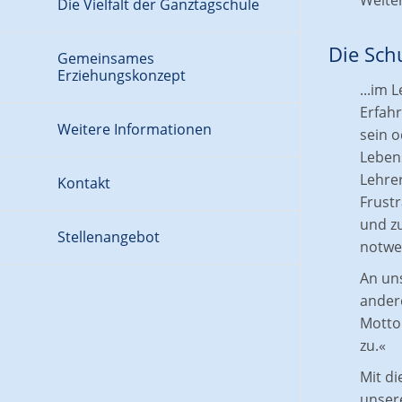
Weite
Die Vielfalt der Ganztagschule
und Kindergarten
Talente und Fähigkeiten
Die Schu
Gemeinsames
entdecken
Erziehungskonzept
...im 
Musikschule
Erfahr
Natur- und Umweltschutz
Weitere Informationen
sein o
Lebens
Vorbereitung auf das
Schuleinschreibung
Berufsleben
Lehre
Kontakt
Frustr
Schulbusverbindung
und z
Schulbeiträge
Stellenangebot
notwe
Finanzielle Unterstützung
An un
ander
Motto 
zu.«
Mit d
unsere